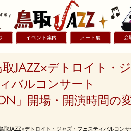
は
イベント案内
アート展
会
] 鳥取JAZZ×デトロイト・
ィバルコンサート
NION」開場・開演時間の
鳥取JAZZ×デトロイト・ジャズ・フェスティバルコンサ