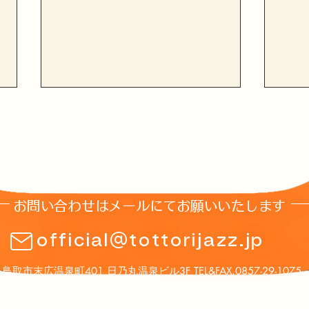
お問い合わせはメールにてお願いいたします
8月1日(土)土曜夜市ステージ
第1
official@tottorijazz.jp
のお知らせ
ト案
鳥取市末広温泉町401 日乃丸温泉ビル3F TEL&FAX.0857-29-1075