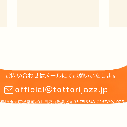
お問い合わせはメールにてお願いいたします
第16回鳥取JAZZ2026イベン
「鳥
official@tottorijazz.jp
ト案内
事務
鳥取市末広温泉町401 日乃丸温泉ビル3F TEL&FAX.0857-29-1075