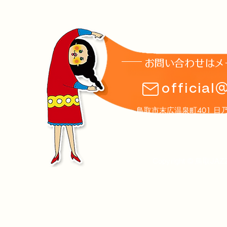
お問い合わせはメ
【2026/4/28~5/2】ジャズ
【2026/4
official
×アート展・公募展
かJAZZ2
鳥取市末広温泉町401 日乃丸温泉
Copyright © 鳥取JAZ