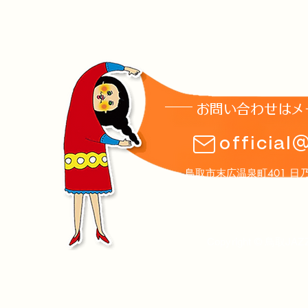
お問い合わせはメ
8月1日(土)土曜夜市ステージ
第16回鳥取J
official
のお知らせ
ト案内
鳥取市末広温泉町401 日乃丸温泉
Copyright © 鳥取JAZ