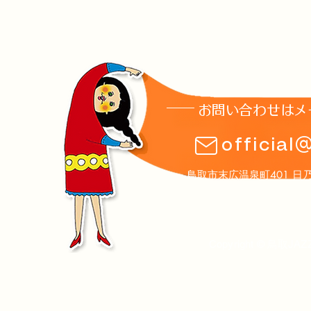
お問い合わせはメ
8月1日(土)土曜夜市ステージ
第16回鳥取J
official
のお知らせ
ト案内
鳥取市末広温泉町401 日乃丸温泉
Copyright © 鳥取JAZ