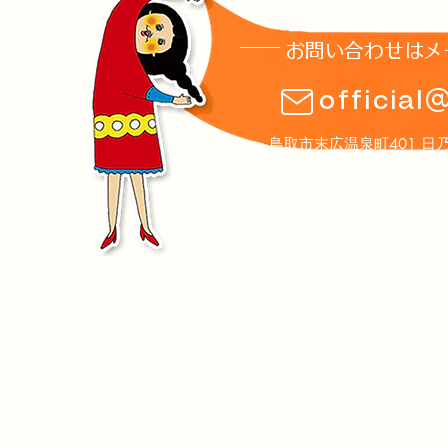
お問い合わせはメ
8月1日(土)土曜夜市ステージ
第16回鳥取J
official
のお知らせ
ト案内
鳥取市末広温泉町401 日乃丸温泉
Copyright © 鳥取JAZ