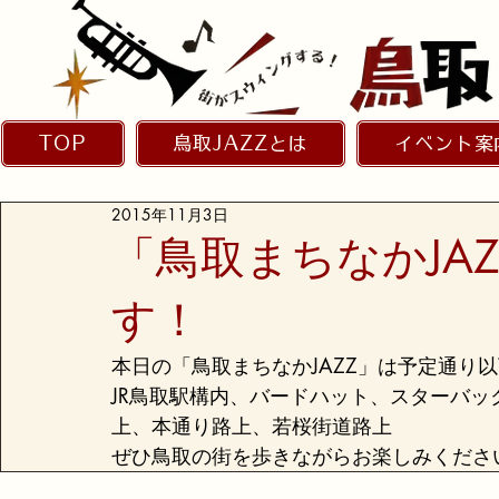
TOP
鳥取JAZZとは
イベント案
2015年11月3日
「鳥取まちなかJA
す！
本日の「鳥取まちなかJAZZ」は予定通り
JR鳥取駅構内、バードハット、スターバッ
上、本通り路上、若桜街道路上
ぜひ鳥取の街を歩きながらお楽しみくださ