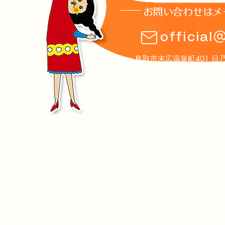
お問い合わせはメ
8月1日(土)土曜夜市ステージ
第16回鳥取J
official
のお知らせ
ト案内
鳥取市末広温泉町401 日乃丸温泉
Copyright © 鳥取JAZ