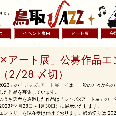
は
イベント案内
アート展
会
✕アート展」公募作品エ
2/28 〆切）
2023」の
「ジャズ×アート展」
では、一般の方々からの
した作品を募集しています。

のうち選考を通過した作品は「ジャズ×アート展」の「
023年4月28日～4月30日）に展示いたします。
ントリーを現在受け付けております。締め切りは 2023