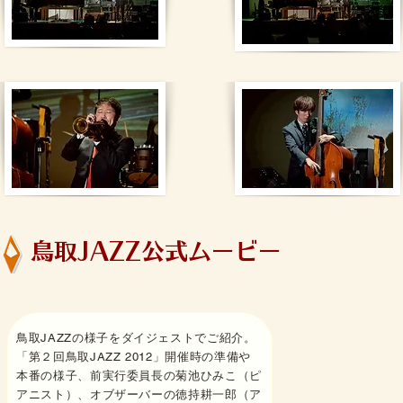
鳥取JAZZ公式ムービー
鳥取JAZZの様子をダイジェストでご紹介。
「第２回鳥取JAZZ 2012」開催時の準備や
本番の様子、前実行委員長の菊池ひみこ（ピ
アニスト）、オブザーバーの徳持耕一郎（ア