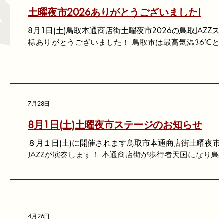
土曜夜市2026ありがとうございました!
8月1日(土)鳥取本通商店街土曜夜市2026の鳥取JA
様ありがとうございました！ 鳥取市は最高気温36℃と過酷な路上ステージでしたが、夏
の暑さに負けじとこちらも熱いステージをお届けしまし
真をこちらでシェアします、ぜひご覧ください!!
7月28日
8月1日(土)土曜夜市ステージのお知らせ
８月１日(土)に開催されます鳥取市本通商店街土曜夜
JAZZが演奏します！ 本通商店街が歩行者天国になり
す。 鳥取JAZZからはステージ演奏のほかにグッズ・
菊池ひみこのCDを販売します。 ステージは無料のイ
気軽にお立ち寄りください！
4月26日