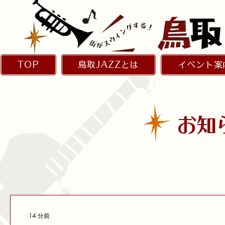
TOP
鳥取JAZZとは
イベント案
お知
14 分前