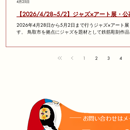
4月25日
【2026/4/28~5/2】ジャズ×アート展・
2026年4月28日から5月2日まで行うジャズ×アー
す。 鳥取市を拠点にジャズを題材として鉄筋彫刻作
家・徳持耕一郎さんの作品、ポップでカラフルな作品
ー・Claraさんの作品などを展示しています。 また、
ズ」をテーマにした作品を公募・審査し、優秀な作品
1
2
3
4
は、本ホームページの「アート展」タブにて、１年間
で、是非そちらもお楽しみください！
お問い合わせはメ